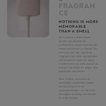
FRAGRAN
CE
NOTHING IS MORE
MEMORABLE
THAN A SMELL
De luxueuze, karakeristieke
geuren van Kerasilk zijn
ontwikkeld in samenwerking met
Franse parfumeurs in Grasse. Zo
kenmerkt de Care Signature
Fragrance zich door de topnoten
van bergamot, cipres en appel,
middennoten van witte jasmijn en
lelietjes-van-dalen en diepe, rijke
basisnoten van amber.
Deze unieke, exclusieve en
veelzijdige combinatie creëert
een prachtig lichte en
verzorgende geur om de multi-
zintuiglijke ervaring van Kerasilk
te ondersteunen.