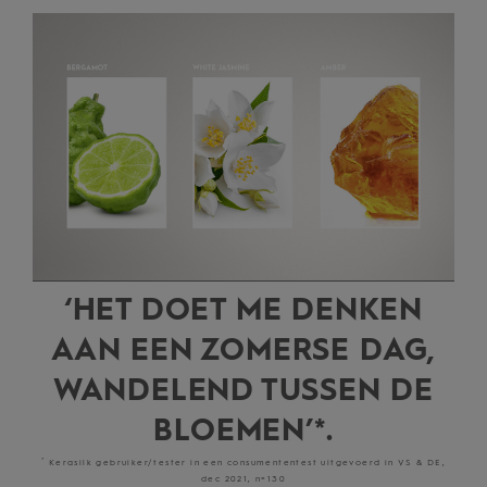
‘HET DOET ME DENKEN
AAN EEN ZOMERSE DAG,
WANDELEND TUSSEN DE
BLOEMEN’*.
*
Kerasilk gebruiker/tester in een consumententest uitgevoerd in VS & DE,
dec 2021, n=130