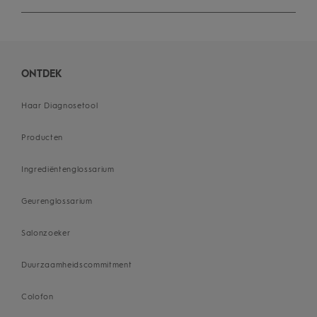
ONTDEK
Haar Diagnosetool
Producten
Ingrediëntenglossarium
Geurenglossarium
Salonzoeker
Duurzaamheidscommitment
Colofon