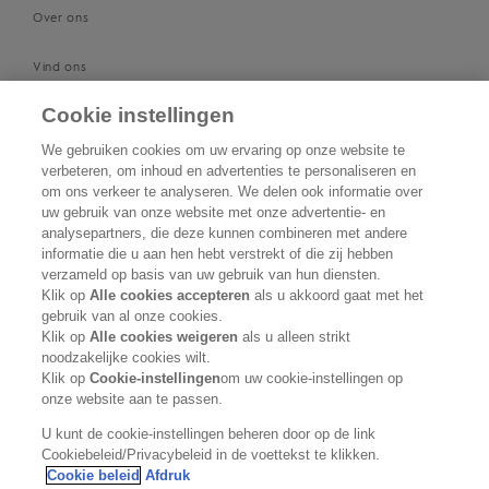
Over ons
Vind ons
Cookie instellingen
ONDERSTEUNING
We gebruiken cookies om uw ervaring op onze website te
Neem contact met ons op
verbeteren, om inhoud en advertenties te personaliseren en
om ons verkeer te analyseren. We delen ook informatie over
uw gebruik van onze website met onze advertentie- en
Word verkooppunt
analysepartners, die deze kunnen combineren met andere
informatie die u aan hen hebt verstrekt of die zij hebben
Privacybeleid
verzameld op basis van uw gebruik van hun diensten.
Klik op
Alle cookies accepteren
als u akkoord gaat met het
Cookiebeleid
gebruik van al onze cookies.
Klik op
Alle cookies weigeren
als u alleen strikt
noodzakelijke cookies wilt.
Algemene voorwaarden
Klik op
Cookie-instellingen
om uw cookie-instellingen op
onze website aan te passen.
VOLG ONS
U kunt de cookie-instellingen beheren door op de link
Cookiebeleid/Privacybeleid in de voettekst te klikken.
Cookie beleid
Afdruk