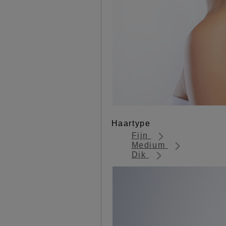
Haartype
Fijn
Medium
Dik