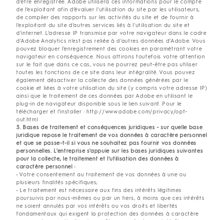
d'être enregistrée. Adobe utilisera ces informations pour le compte
de l’exploitant afin d’évaluer l'utilisation du site par les utilisateurs,
de compiler des rapports sur les activités du site et de fournir à
l'exploitant du site d'autres services liés à l'utilisation du site et
d'internet. L'adresse IP transmise par votre navigateur dans le cadre
d'Adobe Analytics n'est pas reliée à d'autres données d'Adobe. Vous
pouvez bloquer l'enregistrement des cookies en paramétrant votre
navigateur en conséquence. Nous attirons toutefois votre attention
sur le fait que dans ce cas, vous ne pourrez peut-être pas utiliser
toutes les fonctions de ce site dans leur intégralité. Vous pouvez
également désactiver la collecte des données générées par le
cookie et liées à votre utilisation du site (y compris votre adresse IP)
ainsi que le traitement de ces données par Adobe en utilisant le
plug-in de navigateur disponible sous le lien suivant. Pour le
télécharger et l’installer : http://www.adobe.com/privacy/opt-
out.html
3. Bases de traitement et conséquences juridiques - sur quelle base
juridique repose le traitement de vos données à caractère personnel
et que se passe-t-il si vous ne souhaitez pas fournir vos données
personnelles. L'entreprise s'appuie sur les bases juridiques suivantes
pour la collecte, le traitement et l'utilisation des données à
caractère personnel :
• Votre consentement au traitement de vos données à une ou
plusieurs finalités spécifiques;
• Le traitement est nécessaire aux fins des intérêts légitimes
poursuivis par nous-mêmes ou par un tiers, à moins que ces intérêts
ne soient annulés par vos intérêts ou vos droits et libertés
fondamentaux qui exigent la protection des données à caractère