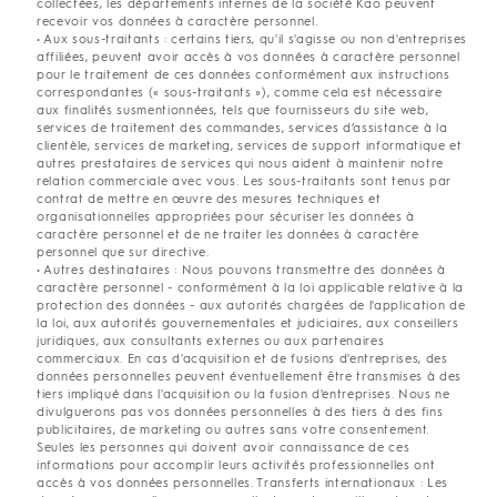
collectées, les départements internes de la société Kao peuvent
recevoir vos données à caractère personnel.
• Aux sous-traitants : certains tiers, qu'il s'agisse ou non d'entreprises
affiliées, peuvent avoir accès à vos données à caractère personnel
pour le traitement de ces données conformément aux instructions
correspondantes (« sous-traitants »), comme cela est nécessaire
aux finalités susmentionnées, tels que fournisseurs du site web,
services de traitement des commandes, services d’assistance à la
clientèle, services de marketing, services de support informatique et
autres prestataires de services qui nous aident à maintenir notre
relation commerciale avec vous. Les sous-traitants sont tenus par
contrat de mettre en œuvre des mesures techniques et
organisationnelles appropriées pour sécuriser les données à
caractère personnel et de ne traiter les données à caractère
personnel que sur directive.
• Autres destinataires : Nous pouvons transmettre des données à
caractère personnel - conformément à la loi applicable relative à la
protection des données - aux autorités chargées de l'application de
la loi, aux autorités gouvernementales et judiciaires, aux conseillers
juridiques, aux consultants externes ou aux partenaires
commerciaux. En cas d'acquisition et de fusions d'entreprises, des
données personnelles peuvent éventuellement être transmises à des
tiers impliqué dans l'acquisition ou la fusion d'entreprises. Nous ne
divulguerons pas vos données personnelles à des tiers à des fins
publicitaires, de marketing ou autres sans votre consentement.
Seules les personnes qui doivent avoir connaissance de ces
informations pour accomplir leurs activités professionnelles ont
accès à vos données personnelles. Transferts internationaux : Les