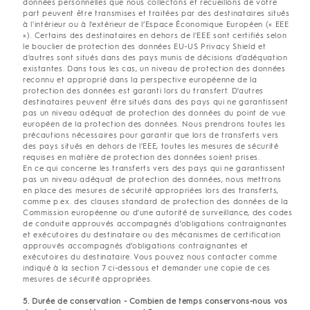
données personnelles que nous collectons et recueillons de votre
part peuvent être transmises et traitées par des destinataires situés
à l'intérieur ou à l'extérieur de l’Espace Économique Européen (« EEE
»). Certains des destinataires en dehors de l'EEE sont certifiés selon
le bouclier de protection des données EU-US Privacy Shield et
d'autres sont situés dans des pays munis de décisions d'adéquation
existantes. Dans tous les cas, un niveau de protection des données
reconnu et approprié dans la perspective européenne de la
protection des données est garanti lors du transfert. D'autres
destinataires peuvent être situés dans des pays qui ne garantissent
pas un niveau adéquat de protection des données du point de vue
européen de la protection des données. Nous prendrons toutes les
précautions nécessaires pour garantir que lors de transferts vers
des pays situés en dehors de l'EEE, toutes les mesures de sécurité
requises en matière de protection des données soient prises.
En ce qui concerne les transferts vers des pays qui ne garantissent
pas un niveau adéquat de protection des données, nous mettrons
en place des mesures de sécurité appropriées lors des transferts,
comme p.ex. des clauses standard de protection des données de la
Commission européenne ou d'une autorité de surveillance, des codes
de conduite approuvés accompagnés d’obligations contraignantes
et exécutoires du destinataire ou des mécanismes de certification
approuvés accompagnés d’obligations contraignantes et
exécutoires du destinataire. Vous pouvez nous contacter comme
indiqué à la section 7 ci-dessous et demander une copie de ces
mesures de sécurité appropriées.
5. Durée de conservation - Combien de temps conservons-nous vos