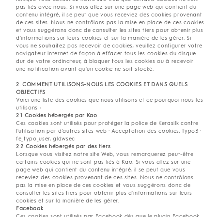
pas liés avec nous. Si vous allez sur une page web qui contient du
contenu intégré, il se peut que vous receviez des cookies provenant
de ces sites. Nous ne contrôlons pas la mise en place de ces cookies
et vous suggérons donc de consulter les sites tiers pour obtenir plus
d'informations sur leurs cookies et sur la manière de les gérer. Si
vous ne souhaitez pas recevoir de cookies, veuillez configurer votre
navigateur internet de façon à effacer tous les cookies du disque
dur de votre ordinateur, à bloquer tous les cookies ou à recevoir
une notification avant qu'un cookie ne soit stocké.
2. COMMENT UTILISONS-NOUS LES COOKIES ET DANS QUELS
OBJECTIFS
Voici une liste des cookies que nous utilisons et ce pourquoi nous les
utilisons :
2.1 Cookies hébergés par Kao
Ces cookies sont utilisés pour protéger la police de Kerasilk contre
l'utilisation par d'autres sites web : Acceptation des cookies, Typo3 :
fe_typo_user, gldwsec
2.2 Cookies hébergés par des tiers
Lorsque vous visitez notre site Web, vous remarquerez peut-être
certains cookies qui ne sont pas liés à Kao. Si vous allez sur une
page web qui contient du contenu intégré, il se peut que vous
receviez des cookies provenant de ces sites. Nous ne contrôlons
pas la mise en place de ces cookies et vous suggérons donc de
consulter les sites tiers pour obtenir plus d'informations sur leurs
cookies et sur la manière de les gérer.
Facebook
Ces cookies sont utilisés par Facebook dès que le plugin Facebook