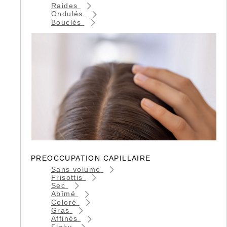
Raides
Ondulés
Bouclés
PREOCCUPATION CAPILLAIRE
Sans volume
Frisottis
Sec
Abîmé
Coloré
Gras
Affinés
Flaky