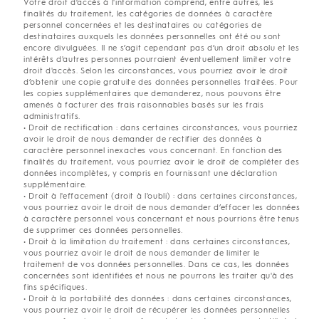
Votre droit d’accès à l'information comprend, entre autres, les
finalités du traitement, les catégories de données à caractère
personnel concernées et les destinataires ou catégories de
destinataires auxquels les données personnelles ont été ou sont
encore divulguées. Il ne s’agit cependant pas d’un droit absolu et les
intérêts d'autres personnes pourraient éventuellement limiter votre
droit d'accès. Selon les circonstances, vous pourriez avoir le droit
d’obtenir une copie gratuite des données personnelles traitées. Pour
les copies supplémentaires que demanderez, nous pouvons être
amenés à facturer des frais raisonnables basés sur les frais
administratifs.
• Droit de rectification : dans certaines circonstances, vous pourriez
avoir le droit de nous demander de rectifier des données à
caractère personnel inexactes vous concernant. En fonction des
finalités du traitement, vous pourriez avoir le droit de compléter des
données incomplètes, y compris en fournissant une déclaration
supplémentaire.
• Droit à l'effacement (droit à l'oubli) : dans certaines circonstances,
vous pourriez avoir le droit de nous demander d’effacer les données
à caractère personnel vous concernant et nous pourrions être tenus
de supprimer ces données personnelles.
• Droit à la limitation du traitement : dans certaines circonstances,
vous pourriez avoir le droit de nous demander de limiter le
traitement de vos données personnelles. Dans ce cas, les données
concernées sont identifiées et nous ne pourrons les traiter qu'à des
fins spécifiques.
• Droit à la portabilité des données : dans certaines circonstances,
vous pourriez avoir le droit de récupérer les données personnelles