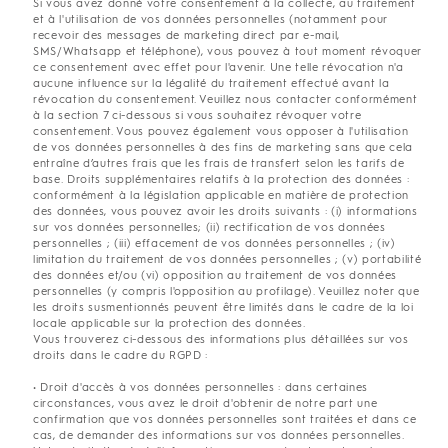
Si vous avez donné votre consentement à la collecte, au traitement
et à l'utilisation de vos données personnelles (notamment pour
recevoir des messages de marketing direct par e-mail,
SMS/Whatsapp et téléphone), vous pouvez à tout moment révoquer
ce consentement avec effet pour l'avenir. Une telle révocation n'a
aucune influence sur la légalité du traitement effectué avant la
révocation du consentement. Veuillez nous contacter conformément
à la section 7 ci-dessous si vous souhaitez révoquer votre
consentement. Vous pouvez également vous opposer à l'utilisation
de vos données personnelles à des fins de marketing sans que cela
entraîne d’autres frais que les frais de transfert selon les tarifs de
base. Droits supplémentaires relatifs à la protection des données :
conformément à la législation applicable en matière de protection
des données, vous pouvez avoir les droits suivants : (i) informations
sur vos données personnelles; (ii) rectification de vos données
personnelles ; (iii) effacement de vos données personnelles ; (iv)
limitation du traitement de vos données personnelles ; (v) portabilité
des données et/ou (vi) opposition au traitement de vos données
personnelles (y compris l'opposition au profilage). Veuillez noter que
les droits susmentionnés peuvent être limités dans le cadre de la loi
locale applicable sur la protection des données.
Vous trouverez ci-dessous des informations plus détaillées sur vos
droits dans le cadre du RGPD :
• Droit d'accès à vos données personnelles : dans certaines
circonstances, vous avez le droit d'obtenir de notre part une
confirmation que vos données personnelles sont traitées et dans ce
cas, de demander des informations sur vos données personnelles.