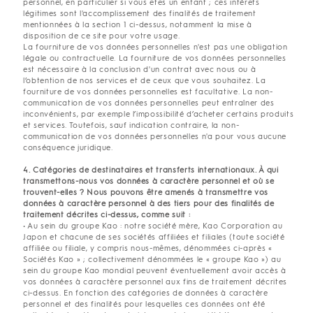
personnel, en particulier si vous êtes un enfant ; ces intérêts
légitimes sont l'accomplissement des finalités de traitement
mentionnées à la section 1 ci-dessus, notamment la mise à
disposition de ce site pour votre usage.
La fourniture de vos données personnelles n'est pas une obligation
légale ou contractuelle. La fourniture de vos données personnelles
est nécessaire à la conclusion d'un contrat avec nous ou à
l’obtention de nos services et de ceux que vous souhaitez. La
fourniture de vos données personnelles est facultative. La non-
communication de vos données personnelles peut entraîner des
inconvénients, par exemple l’impossibilité d’acheter certains produits
et services. Toutefois, sauf indication contraire, la non-
communication de vos données personnelles n'a pour vous aucune
conséquence juridique.
4. Catégories de destinataires et transferts internationaux. À qui
transmettons-nous vos données à caractère personnel et où se
trouvent-elles ? Nous pouvons être amenés à transmettre vos
données à caractère personnel à des tiers pour des finalités de
traitement décrites ci-dessus, comme suit :
• Au sein du groupe Kao : notre société mère, Kao Corporation au
Japon et chacune de ses sociétés affiliées et filiales (toute société
affiliée ou filiale, y compris nous-mêmes, dénommées ci-après «
Sociétés Kao » ; collectivement dénommées le « groupe Kao ») au
sein du groupe Kao mondial peuvent éventuellement avoir accès à
vos données à caractère personnel aux fins de traitement décrites
ci-dessus. En fonction des catégories de données à caractère
personnel et des finalités pour lesquelles ces données ont été