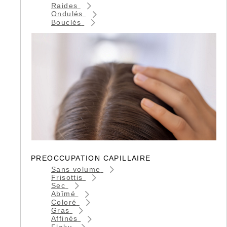
Raides
Ondulés
Bouclés
PREOCCUPATION CAPILLAIRE
Sans volume
Frisottis
Sec
Abîmé
Coloré
Gras
Affinés
Flaky