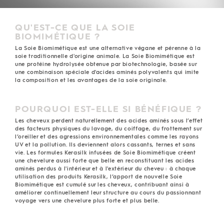
QU'EST-CE QUE LA SOIE
BIOMIMÉTIQUE ?
La Soie Biomimétique est une alternative végane et pérenne à la
soie traditionnelle d'origine animale. La Soie Biomimétique est
une protéine hydrolysée obtenue par biotechnologie, basée sur
une combinaison spéciale d'acides aminés polyvalents qui imite
la composition et les avantages de la soie originale.
POURQUOI EST-ELLE SI BÉNÉFIQUE ?
Les cheveux perdent naturellement des acides aminés sous l’effet
des facteurs physiques du lavage, du coiffage, du frottement sur
l’oreiller et des agressions environnementales comme les rayons
UV et la pollution. Ils deviennent alors cassants, ternes et sans
vie. Les formules Kerasilk infusées de Soie Biomimétique créent
une chevelure aussi forte que belle en reconstituant les acides
aminés perdus à l'intérieur et à l'extérieur du cheveu : à chaque
utilisation des produits Kerasilk, l’apport de nouvelle Soie
Biomimétique est cumulé sur les cheveux, contribuant ainsi à
améliorer continuellement leur structure au cours du passionnant
voyage vers une chevelure plus forte et plus belle.