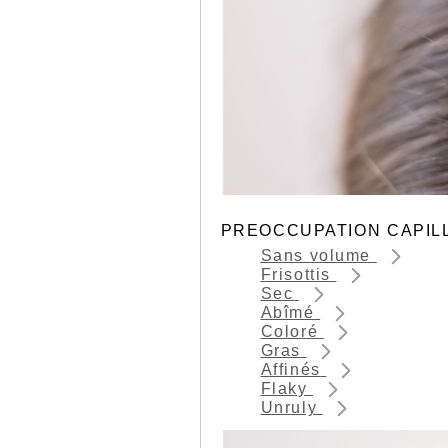
PREOCCUPATION CAPIL
Sans volume
Frisottis
Sec
Abîmé
Coloré
Gras
Affinés
Flaky
Unruly