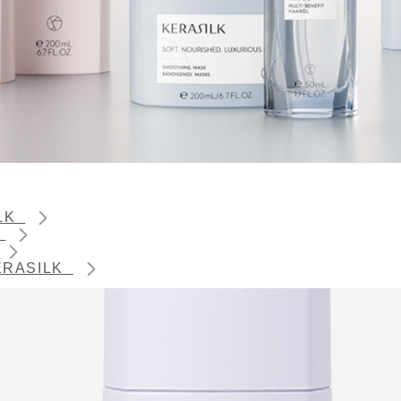
ILK
K
 KERASILK