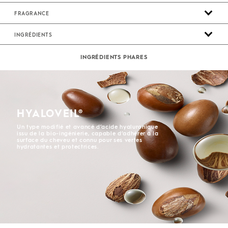
FRAGRANCE
INGRÉDIENTS
INGRÉDIENTS PHARES
HYALOVEIL®
Un type modifié et avancé d’acide hyaluronique
issu de la bio-ingénierie, capable d’adhérer à la
surface du cheveu et connu pour ses vertes
hydratantes et protectrices.