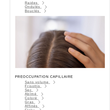
Raides
Ondulés
Bouclés
PREOCCUPATION CAPILLAIRE
Sans volume
Frisottis
Sec
Abîmé
Coloré
Gras
Affinés
Flaky