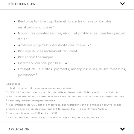
BÉNÉFICES CLÉS
Renforce la fibre capillaire et laisse les cheveux 15x plus
résistants à la casse*
Nourrit les pointes sèches, réduit et protège les fourches jusqu’à
97 %*
Améliore jusqu’à 15x élasticité des cheveux*
Protège du dessèchement récurrent
Protection thermique
1
Fièrement certifié par la PETA
Exempt de : sulfates, pigments, microplastiques, huiles minérales,
4
parabènes
Appendice
*
– test instrumental – comparaison vs. sans produit
1
– *Certifié par le programme "Beauty without Bunnies" de PETA pour le respect de sa
politique mondiale en matière de tests sur les animaux et pour ses formules végétaliennes.
2
– sans ingrédients d’origine animale
3
–Les émissions de CO₂ ont été mesurées, des réductions ont été mises en œuvre et des
projets de protection du climat ont été financés. Certifié par ClimatePartner
4
– non applicable en EMEA et en ASIE
7
- Évaluation par l’Institut Cyclos-HTP GmbH pour BE, DE, FR, IE, NL, PT, UK
APPLICATION