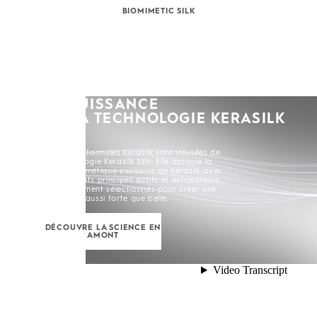
BIOMIMETIC SILK
LA PUISSANCE
DE LA TECHNOLOGIE KERASILK
SILK+
Toutes les formules Kerasilk sont infusées de
la Technologie Kerasilk Silk+. Elle associe la
Soie Biomimétique exclusive de Kerasilk avec
de puissants principes actifs et exhausteurs
soigneusement sélectionnés pour créer une
chevelure aussi forte que belle.
DÉCOUVRE LA SCIENCE EN
AMONT