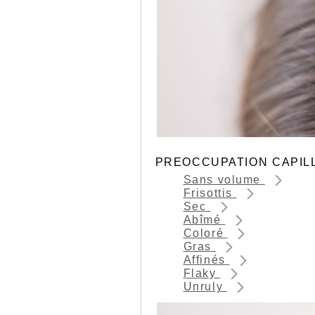
PREOCCUPATION CAPIL
Sans volume
Frisottis
Sec
Abîmé
Coloré
Gras
Affinés
Flaky
Unruly