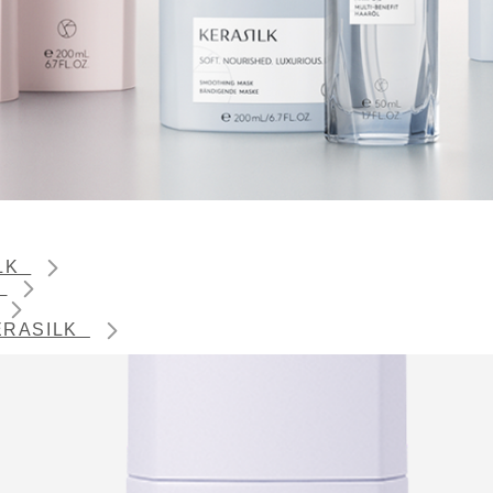
ILK
K
 KERASILK