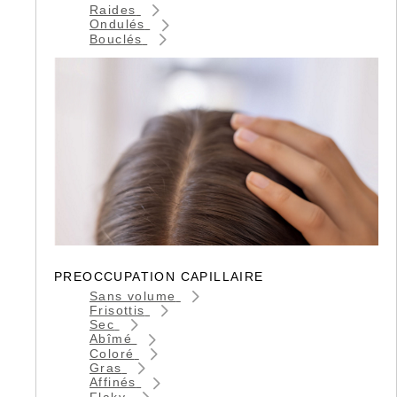
Raides
Ondulés
Bouclés
PREOCCUPATION CAPILLAIRE
Sans volume
Frisottis
Sec
Abîmé
Coloré
Gras
Affinés
Flaky