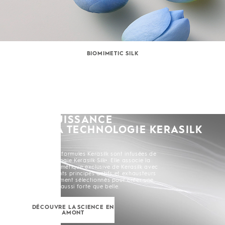
BIOMIMETIC SILK
LA PUISSANCE
DE LA TECHNOLOGIE KERASILK
SILK+
Toutes les formules Kerasilk sont infusées de
la Technologie Kerasilk Silk+. Elle associe la
Soie Biomimétique exclusive de Kerasilk avec
de puissants principes actifs et exhausteurs
soigneusement sélectionnés pour créer une
chevelure aussi forte que belle.
DÉCOUVRE LA SCIENCE EN
AMONT