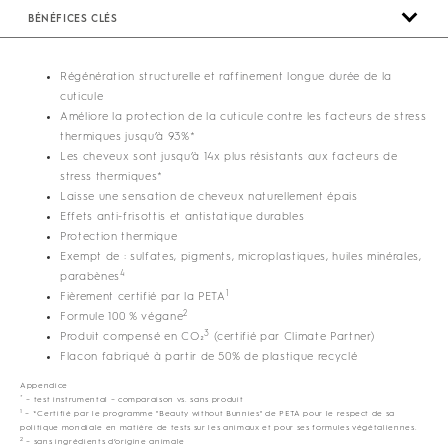
BÉNÉFICES CLÉS
Régénération structurelle et raffinement longue durée de la
cuticule
Améliore la protection de la cuticule contre les facteurs de stress
thermiques jusqu’à 93%*
Les cheveux sont jusqu’à 14x plus résistants aux facteurs de
stress thermiques*
Laisse une sensation de cheveux naturellement épais
Effets anti-frisottis et antistatique durables
Protection thermique
Exempt de : sulfates, pigments, microplastiques, huiles minérales,
4
parabènes
1
Fièrement certifié par la PETA
2
Formule 100 % végane
3
Produit compensé en CO₂
(certifié par Climate Partner)
Flacon fabriqué à partir de 50% de plastique recyclé
Appendice
*
– test instrumental – comparaison vs. sans produit
1
– *Certifié par le programme "Beauty without Bunnies" de PETA pour le respect de sa
politique mondiale en matière de tests sur les animaux et pour ses formules végétaliennes.
2
– sans ingrédients d’origine animale