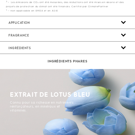
3
– Les émissions de CO₂ ont été mesurées, des réductions ont été mises en œuvre et des
projets de protection du climat ont été financés. Certifié par ClimatePartner
4
– non applicable en EMEA et en ASIE
APPLICATION
FRAGRANCE
INGRÉDIENTS
INGRÉDIENTS PHARES
EXTRAIT DE LOTUS BLEU
Connu pour sa richesse en nutriments
renforçateurs, en minéraux et
vitamines.