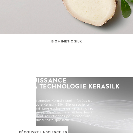
BIOMIMETIC SILK
LA PUISSANCE
DE LA TECHNOLOGIE KERASILK
SILK+
Toutes les formules Kerasilk sont infusées de
la Technologie Kerasilk Silk+. Elle associe la
Soie Biomimétique exclusive de Kerasilk avec
de puissants principes actifs et exhausteurs
soigneusement sélectionnés pour créer une
chevelure aussi forte que belle.
DÉCOUVRE LA SCIENCE EN