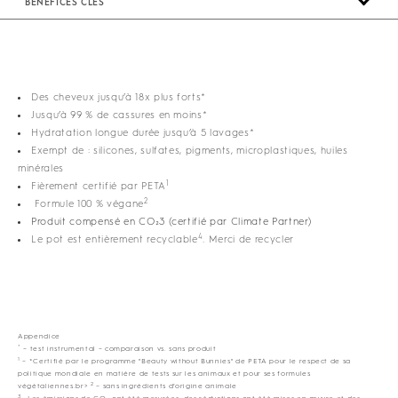
BÉNÉFICES CLÉS
Des cheveux jusqu’à 18x plus forts*
Jusqu’à 99 % de cassures en moins*
Hydratation longue durée jusqu’à 5 lavages*
Exempt de : silicones, sulfates, pigments, microplastiques, huiles
minérales
1
Fièrement certifié par PETA
2
Formule 100 % végane
Produit compensé en CO₂3 (certifié par Climate Partner)
4
Le pot est entièrement recyclable
. Merci de recycler
Appendice
*
– test instrumental – comparaison vs. sans produit
1
– *Certifié par le programme "Beauty without Bunnies" de PETA pour le respect de sa
politique mondiale en matière de tests sur les animaux et pour ses formules
2
végétaliennes.br>
– sans ingrédients d’origine animale
3
–Les émissions de CO₂ ont été mesurées, des réductions ont été mises en œuvre et des