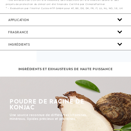
projets de protection du climat ont été financés. Certifié par ClimatePartner
4
– Évaluation par l’Institut Cyclos-HTP GmbH pour AT, BE, DE, DK, FR, IT, LU, NL, NO, SE, UK
APPLICATION
FRAGRANCE
INGRÉDIENTS
No Sellers Found
INGRÉDIENTS ET EXHAUSTEURS DE HAUTE PUISSANCE
POUDRE DE RACINE DE
KONJAC
Une source reconnue de différentes vitamines,
minéraux, lipides précieux et protéines.