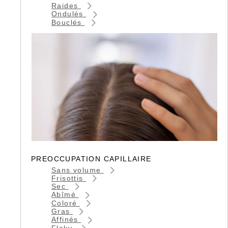
Raides
Ondulés
Bouclés
PREOCCUPATION CAPILLAIRE
Sans volume
Frisottis
Sec
Abîmé
Coloré
Gras
Affinés
Flaky