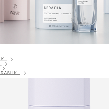
ILK
K
 KERASILK