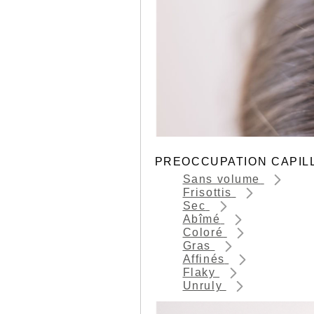
PREOCCUPATION CAPIL
Sans volume
Frisottis
Sec
Abîmé
Coloré
Gras
Affinés
Flaky
Unruly