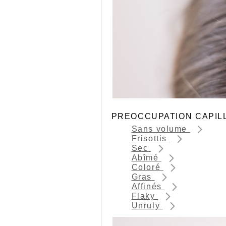
PREOCCUPATION CAPIL
Sans volume
Frisottis
Sec
Abîmé
Coloré
Gras
Affinés
Flaky
Unruly