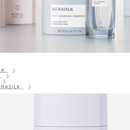
ILK
K
 KERASILK