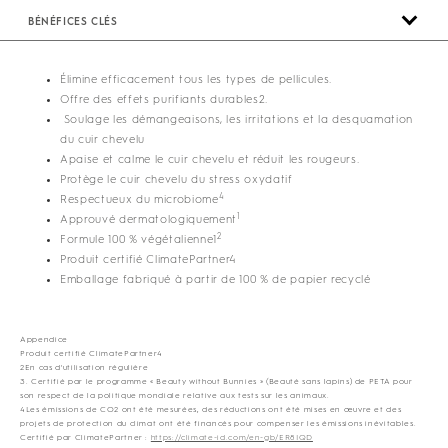
BÉNÉFICES CLÉS
Élimine efficacement tous les types de pellicules.
Offre des effets purifiants durables2.
Soulage les démangeaisons, les irritations et la desquamation
du cuir chevelu
Apaise et calme le cuir chevelu et réduit les rougeurs.
Protège le cuir chevelu du stress oxydatif
4
Respectueux du microbiome
1
Approuvé dermatologiquement
2
Formule 100 % végétalienne1
Produit certifié ClimatePartner4
Emballage fabriqué à partir de 100 % de papier recyclé
Appendice
Produit certifié ClimatePartner4
2En cas d'utilisation régulière
3. Certifié par le programme « Beauty without Bunnies » (Beauté sans lapins) de PETA pour
son respect de la politique mondiale relative aux tests sur les animaux.
4Les émissions de CO2 ont été mesurées, des réductions ont été mises en œuvre et des
projets de protection du climat ont été financés pour compenser les émissions inévitables.
Certifié par ClimatePartner :
https://climate-id.com/en-gb/ER8IQD