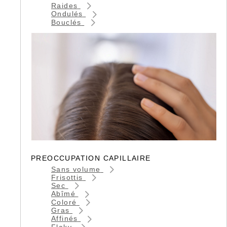
Raides
Ondulés
Bouclés
PREOCCUPATION CAPILLAIRE
Sans volume
Frisottis
Sec
Abîmé
Coloré
Gras
Affinés
Flaky