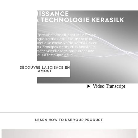
LA PUISSANCE
DE LA TECHNOLOGIE KERASILK
SILK+
Toutes les formules Kerasilk sont infusées de
la Technologie Kerasilk Silk+. Elle associe la
Soie Biomimétique exclusive de Kerasilk avec
de puissants principes actifs et exhausteurs
soigneusement sélectionnés pour créer une
chevelure aussi forte que belle.
DÉCOUVRE LA SCIENCE EN
AMONT
LEARN HOW TO USE YOUR PRODUCT