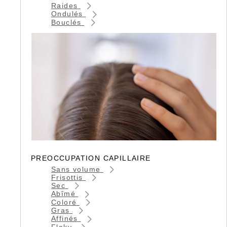
Raides
Ondulés
Bouclés
PREOCCUPATION CAPILLAIRE
Sans volume
Frisottis
Sec
Abîmé
Coloré
Gras
Affinés
Flaky