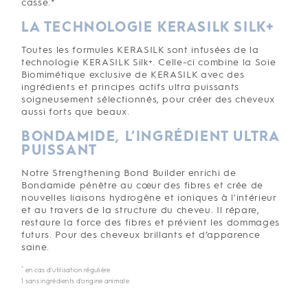
casse.*
LA TECHNOLOGIE KERASILK SILK+
Toutes les formules KERASILK sont infusées de la
technologie KERASILK Silk+. Celle-ci combine la Soie
Biomimétique exclusive de KERASILK avec des
ingrédients et principes actifs ultra puissants
soigneusement sélectionnés, pour créer des cheveux
aussi forts que beaux.
BONDAMIDE, L’INGRÉDIENT ULTRA
PUISSANT
Notre Strengthening Bond Builder enrichi de
Bondamide pénètre au cœur des fibres et crée de
nouvelles liaisons hydrogène et ioniques à l'intérieur
et au travers de la structure du cheveu. Il répare,
restaure la force des fibres et prévient les dommages
futurs. Pour des cheveux brillants et d’apparence
saine.
*
en cas d'utilisation régulière
1 sans ingrédients d'origine animale