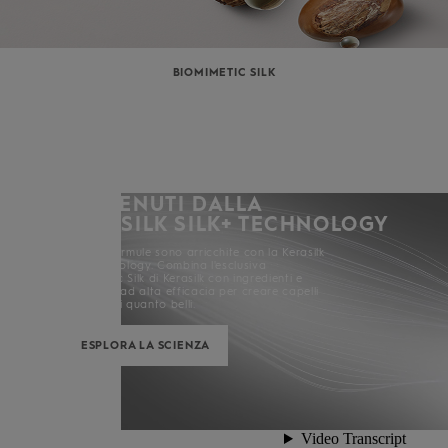
BIOMIMETIC SILK
SOSTENUTI DALLA
KERASILK SILK+ TECHNOLOGY
Tutte le formule sono arricchite con la Kerasilk
Silk+ Technology. Combina l'esclusiva
Biomimetic Silk di Kerasilk con ingredienti e
attivatori ad alta efficacia per creare capelli
tanto forti quanto belli.
ESPLORA LA SCIENZA