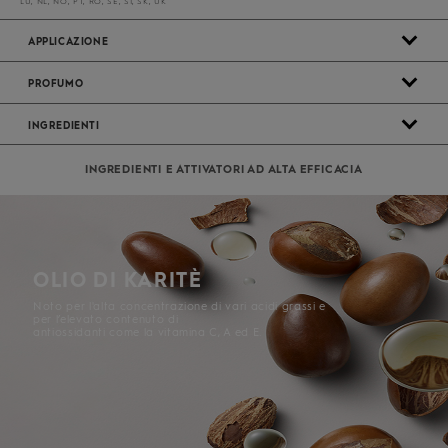
LU, NL, NO, PT, RO, SE, SI, SK, UK
APPLICAZIONE
PROFUMO
INGREDIENTI
INGREDIENTI E ATTIVATORI AD ALTA EFFICACIA
OLIO DI KARITÈ
Noto per l'alta concentrazione di vari acidi grassi e
per l’elevato contenuto di
antiossidanti come la vitamina C, A ed E.