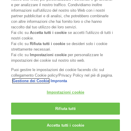
e per analizzare il nostro traffico. Condividiamo inoltre
informazioni sull'utilizzo del nostro sito Web con i nostri
Become a Stockist
partner pubblicitari e di analisi, che potrebbero combinarle
con altre informazioni che hai fornito loro o che hanno
Privacy Policy
raccolto dal tuo utilizzo dei loro servizi.
Fai clic su
Accetta tutti i cookie
se accetti l'utilizzo di tutti i
Cookie Policy
nostri cookie.
Fai clic su
Rifiuta tutti i cookie
se desideri solo i cookie
strettamente necessari.
Terms & Conditions
Fai clic su
Impostazioni cookie
per personalizzare le
impostazioni dei cookie sul nostro sito web.
FOLLOW US
Puoi gestire le impostazioni dei cookie facendo clic sul
collegamento Cookie policy/Privacy Policy nel piè di pagina.
Gestione dei Cookie
Impronta
Kerasilk is part of
Impostazioni cookie
Rifiuta tutti
Accetta tutti i cookie