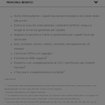
PRINCIPALI BENEFICI
Nutre intensamente i capelli lasciandoli morbidi e lisci dalle radici
alle punte
Doma le ciocche indisciplinate, combatte l'effetto crespo e
leviga la struttura generale del capello
Migliora la docilità e tratta in profondità per capelli facili da
districare
Non contiene: siliconi, solfati, coloranti, microplastiche, oli
minerali
1
Certificati PETA con orgoglio
2
Formula al 100% vegana
Prodotto con compensazione di CO₂³ (certificato da Climate
3
Partner)
4
Il flacone è completamente riciclabile
Appendice
1
*Certificato dal programma Beauty without Bunnies della PETA per l'adesione alle linee
guida globali sui test sugli animali e alle ricette vegane.
2
Nessun ingrediente di origine animale
3
³ Le emissioni di CO₂ sono state misurate, le riduzioni sono state effettuate e i progetti di
protezione del clima sono stati finanziati. Certificato da ClimatePartner
4
Valutato dall'Istituto Cyclos-HTP GmbH per AT, BE, CH, CZ, DE, DK, ES, FR, GR, HU, IE, LT,