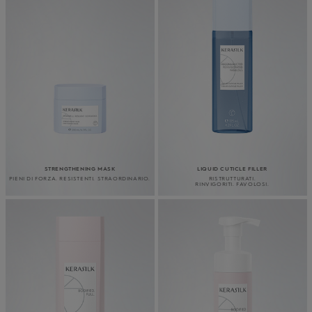
STRENGTHENING MASK
LIQUID CUTICLE FILLER
PIENI DI FORZA. RESISTENTI. STRAORDINARIO.
RISTRUTTURATI.
RINVIGORITI. FAVOLOSI.