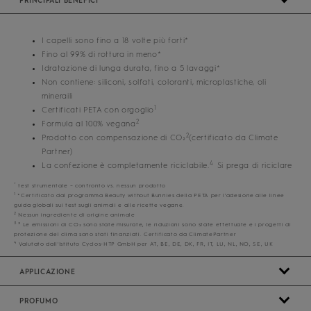
PRINCIPALI BENEFICI
I capelli sono fino a 18 volte più forti*
Fino al 99% di rottura in meno*
Idratazione di lunga durata, fino a 5 lavaggi*
Non contiene: siliconi, solfati, coloranti, microplastiche, oli
mineraili
1
Certificati PETA con orgoglio
2
Formula al 100% vegana
2
Prodotto con compensazione di CO₂
(certificato da Climate
Partner)
4
La confezione è completamente riciclabile.
Si prega di riciclare
*
test strumentale – confronto vs. nessun prodotto
1
*Certificato dal programma Beauty without Bunnies della PETA per l'adesione alle linee
guida globali sui test sugli animali e alle ricette vegane.
2
Nessun ingrediente di origine animale
3
³ Le emissioni di CO₂ sono state misurate, le riduzioni sono state effettuate e i progetti di
protezione del clima sono stati finanziati. Certificato da ClimatePartner
4
Valutato dall'Istituto Cyclos-HTP GmbH per AT, BE, DE, DK, FR, IT, LU, NL, NO, SE, UK
APPLICAZIONE
PROFUMO