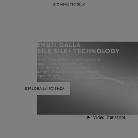
BIOMIMETIC SILK
SOSTENUTI DALLA
KERASILK SILK+ TECHNOLOGY
Tutte le formule sono arricchite con la Kerasilk
Silk+ Technology. Combina l'esclusiva
Biomimetic Silk di Kerasilk con ingredienti e
attivatori ad alta efficacia per creare capelli
tanto forti quanto belli.
ESPLORA LA SCIENZA