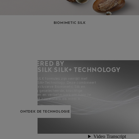
BIOMIMETIC SILK
POWERED BY
KERASILK SILK+ TECHNOLOGY
Alle KERASILK formules zijn verrijkt met
KERASILK Silk+ Technology. Deze combineert
Kerasilks exclusieve Biomimetic Silk en
zorgvuldig geselecteerde, krachtige
ingrediënten en verbeteraars om haar te
creëren dat zowel sterk als mooi is.
ONTDEK DE TECHNOLOGIE