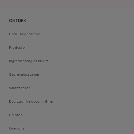
ONTDEK
Haar Diagnosetool
Producten
Ingrediëntenglossarium
Geurenglossarium
Salonzoeker
Duurzaamheidscommitment
Colofon
Over ons