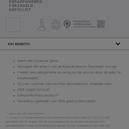
GEPARFUMEERD.
VERZEGELD.
GEPOLIJST.
KEY BENEFITS
Geeft een luxueuze glans
Verzegelt het effect van de Kerasilk Keratin Treatment Service
Creëert een aangename ervaring na de service door de geur te
minimaliseren
Vrij van: sulfaten, kleurstoffen, microplastics, minerale oliën
1
100% vegan formule
2
Klimaatneutraal product
Vouwdoos gemaakt van 100% gerecycled papier
1
– geen dierlijke ingrediënten
2
– product is CO2-gecompenseerd; Klimaatneutraal wordt vaak ook 'CO2-neutraal'
genoemd, dat wil zeggen dat de CO2-emissies tot nul worden gereduceerd en
gecompenseerd. Maar wetenschappelijk gezien verwijst 'klimaatneutraal' naar alle