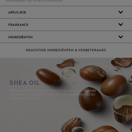
broeikasgassen, niet alleen koolstofdioxide
APPLICATIE
FRAGRANCE
INGREDIËNTEN
KRACHTIGE INGREDIËNTEN & VERBETERAARS
SHEA OIL
Bekend om zijn hoge concentratie van verschillende
vetzuren en significant gehalte antioxidanten zoals
vitamine C, A en E.