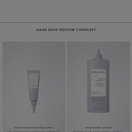
MAAK JOUW ROUTINE COMPLEET
SMOOTHING FINISHING SERUM
SMOOTHING LOTION
GEPARFUMEERD. VERZEGELD. GEPOLIJST.
HANDELBAAR. VERANDERD. LUXUEUS.