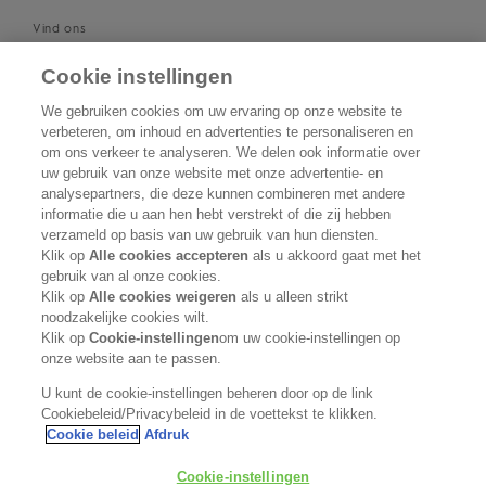
Vind ons
Cookie instellingen
ONDERSTEUNING
We gebruiken cookies om uw ervaring op onze website te
Neem contact met ons op
verbeteren, om inhoud en advertenties te personaliseren en
om ons verkeer te analyseren. We delen ook informatie over
uw gebruik van onze website met onze advertentie- en
Word verkooppunt
analysepartners, die deze kunnen combineren met andere
informatie die u aan hen hebt verstrekt of die zij hebben
Privacybeleid
verzameld op basis van uw gebruik van hun diensten.
Klik op
Alle cookies accepteren
als u akkoord gaat met het
Cookiebeleid
gebruik van al onze cookies.
Klik op
Alle cookies weigeren
als u alleen strikt
noodzakelijke cookies wilt.
Algemene voorwaarden
Klik op
Cookie-instellingen
om uw cookie-instellingen op
onze website aan te passen.
VOLG ONS
U kunt de cookie-instellingen beheren door op de link
Cookiebeleid/Privacybeleid in de voettekst te klikken.
Cookie beleid
Afdruk
Kerasilk maakt deel uit van de
Cookie-instellingen