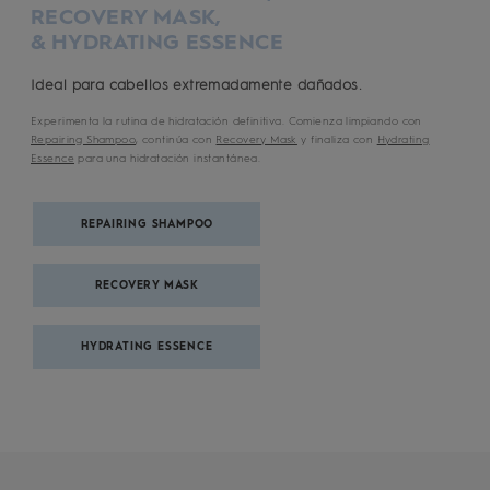
RECOVERY MASK,
& HYDRATING ESSENCE
Ideal para cabellos extremadamente dañados.
Experimenta la rutina de hidratación definitiva. Comienza limpiando con
Repairing Shampoo
, continúa con
Recovery Mask
y finaliza con
Hydrating
Essence
para una hidratación instantánea.
REPAIRING SHAMPOO
RECOVERY MASK
HYDRATING ESSENCE