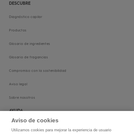
DESCUBRE
Diagnóstico capilar
Productos
Glosario de ingredientes
Glosario de fragancias
Compromiso con la sostenibilidad
Aviso legal
Sobre nosotros
AYUDA
Aviso de cookies
Contacta con nosotros
Utilizamos cookies para mejorar la experiencia de usuario