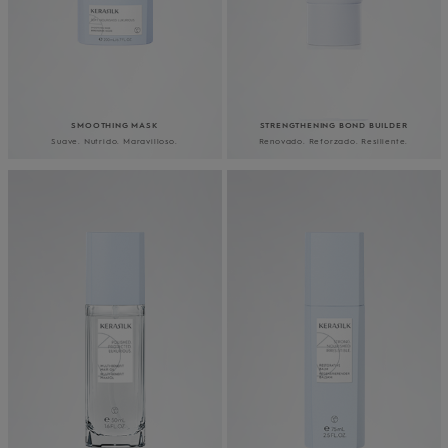
SMOOTHING MASK
STRENGTHENING BOND BUILDER
Suave. Nutrido. Maravilloso.
Renovado. Reforzado. Resiliente.