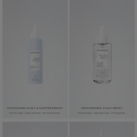
EXFOLIATING SCALP & HAIR TREATMENT
MOISTURIZING SCALP DROPS
Purificado. Equilibrado. Revitalizado.
Hidratado. Equilibrado. Protegido.