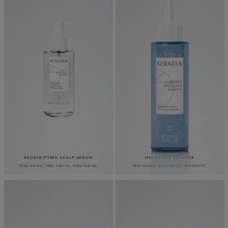
REDENSIFYING SCALP SERUM
HYDRATING ESSENCE
Más denso. Más fuerte. Más fuerso
Hidratado. Protegido. Radiante.