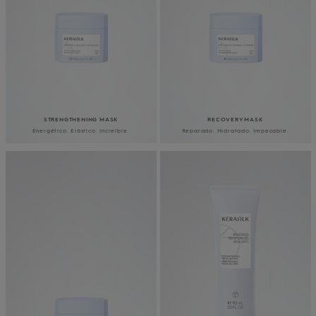
STRENGTHENING MASK
RECOVERY MASK
Energético. Elástico. Increíble.
Reparado. Hidratado. Impecable.