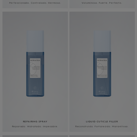
Perfeccionado. Controlado. Hermoso.
Voluminoso. Fuerte. Perfecto.
REPAIRING SPRAY
LIQUID CUTICLE FILLER
Reparado. Hidratado. Impecable.
Reconstruido. Fortalecido. Maravilloso.