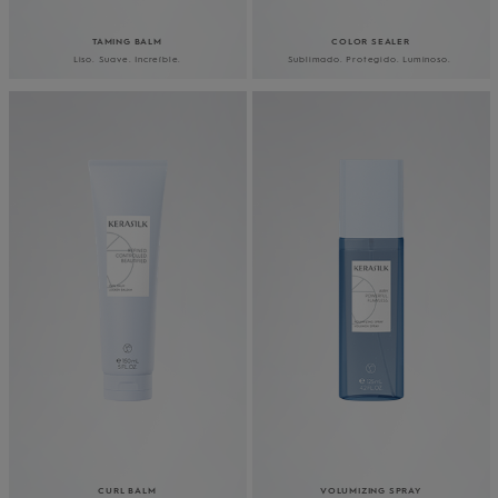
TAMING BALM
COLOR SEALER
Liso. Suave. Increíble.
Sublimado. Protegido. Luminoso.
CURL BALM
VOLUMIZING SPRAY