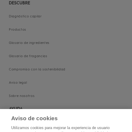
ANÁLISIS
DIAGNÓSTICO
DIAGNÓSTICO CAPILAR
ANÁLISIS
DESCUBRE
DIAGNÓSTICO
Diagnóstico capilar
Productos
Glosario de ingredientes
Glosario de fragancias
Compromiso con la sostenibilidad
Aviso legal
Sobre nosotros
AYUDA
Aviso de cookies
Contacta con nosotros
Utilizamos cookies para mejorar la experiencia de usuario