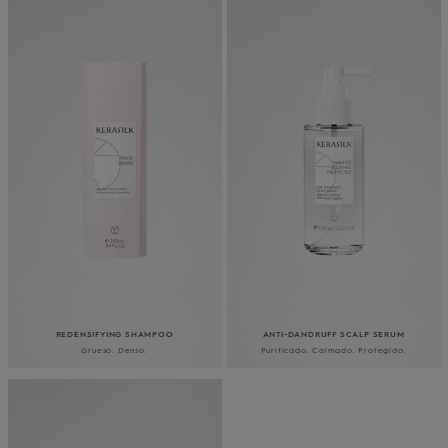
REDENSIFYING SHAMPOO
ANTI-DANDRUFF SCALP SERUM
Grueso. Denso.
Purificado. Calmado. Protegido.