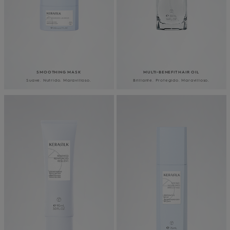
SMOOTHING MASK
MULTI-BENEFIT HAIR OIL
Suave. Nutrido. Maravilloso.
Brillante. Protegido. Maravilloso.