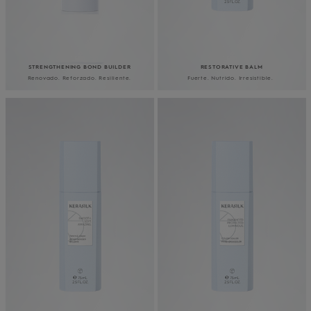
STRENGTHENING BOND BUILDER
RESTORATIVE BALM
Renovado. Reforzado. Resiliente.
Fuerte. Nutrido. Irresistible.