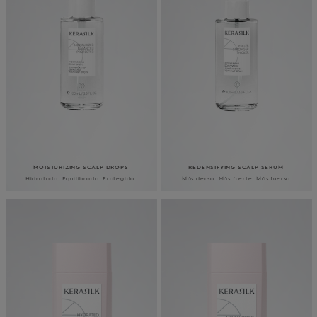
MOISTURIZING SCALP DROPS
REDENSIFYING SCALP SERUM
Hidratado. Equilibrado. Protegido.
Más denso. Más fuerte. Más fuerso