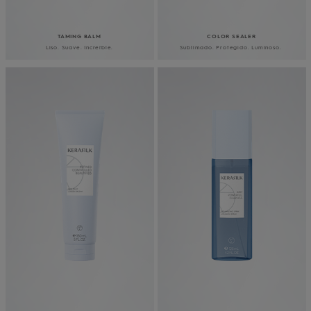
TAMING BALM
COLOR SEALER
Liso. Suave. Increíble.
Sublimado. Protegido. Luminoso.