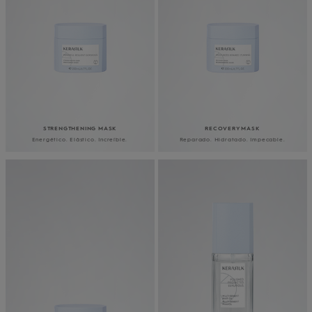
STRENGTHENING MASK
RECOVERY MASK
Energético. Elástico. Increíble.
Reparado. Hidratado. Impecable.