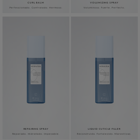
CURL BALM
VOLUMIZING SPRAY
Perfeccionado. Controlado. Hermoso.
Voluminoso. Fuerte. Perfecto.
REPAIRING SPRAY
LIQUID CUTICLE FILLER
Reparado. Hidratado. Impecable.
Reconstruido. Fortalecido. Maravilloso.