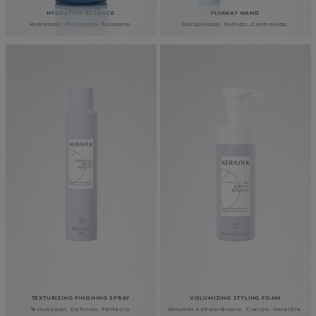
HYDRATING ESSENCE
FLYAWAY WAND
Hidratado. Protegido. Radiante.
Disciplinado. Nutrido.
Controlado.
TEXTURIZING FINISHING SPRAY
VOLUMIZING STYLING FOAM
Texturizado. Definido. Perfecto.
Volumen extraordinario. Cuerpo. Increíble.