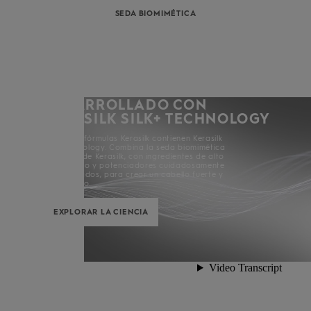
SEDA BIOMIMÉTICA
DESARROLLADO CON
KERASILK SILK+ TECHNOLOGY
Todas las fórmulas Kerasilk contienen Kerasilk
Silk+ Technology. Combina la seda biomimética
exclusiva de Kerasilk, con ingredientes de alto
rendimiento y potenciadores cuidadosamente
seleccionados, para crear un cabello fuerte y
maravilloso.
EXPLORAR LA CIENCIA