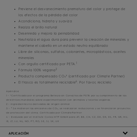
Previene el desvanecimiento prematuro del color y protege de
los efectos de la pérdida del color
Acondiciona, hidrata y suaviza
Realza el brillo natural
Desenreda y mejora la peinabilidad
Neutraliza el agua dura para prevenir la creación de minerales y
mantiene el cabello en un estado neutro equilibrado
Libre de: siliconas, sulfatos, colorantes, microplásticos, aceites
minerales
1
Con orgullo certificado por PETA.
2
Fórmula 100% vegana
Producto compensado CO₂³ (certificado por Climate Partner)
4
El frasco es totalmente reciclable
. Por favor, recíclelo
Apéndice
1 – *Certificado por el programa Belleza sin Conejitos de PETA por su cumplimiento de las
directrices mundiales sobre experimentación con animales y recetas veganas.
2 – ingredientes no derivados de origen animal
3 – ³ Se midieron las emisiones de CO₂, se realizaron reducciones y se financiaron proyectos
de protección del clima. Certificado por ClimatePartner
4 – Evaluado por el Institute Cyclos-HTP GmbH para AT, BE, CH, CZ, DE, DK, ES, FR, GR, HU,
IE, LT, LU, NL, NO, PT, RO, SE, SI, SK, UK
APLICACIÓN