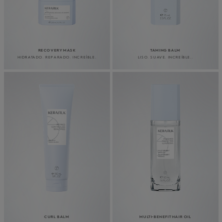
RECOVERY MASK
TAMING BALM
HIDRATADO. REPARADO. INCREÍBLE.
LISO. SUAVE. INCREÍBLE..
CURL BALM
MULTI-BENEFIT HAIR OIL