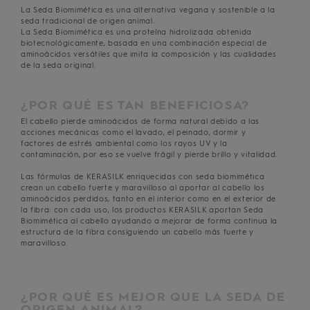
La Seda Biomimética es una alternativa vegana y sostenible a la
seda tradicional de origen animal.
La Seda Biomimética es una proteína hidrolizada obtenida
biotecnológicamente, basada en una combinación especial de
aminoácidos versátiles que imita la composición y las cualidades
de la seda original.
¿POR QUÉ ES TAN BENEFICIOSA?
El cabello pierde aminoácidos de forma natural debido a las
acciones mecánicas como el lavado, el peinado, dormir y
factores de estrés ambiental como los rayos UV y la
contaminación, por eso se vuelve frágil y pierde brillo y vitalidad.
Las fórmulas de KERASILK enriquecidas con seda biomimética
crean un cabello fuerte y maravilloso al aportar al cabello los
aminoácidos perdidos, tanto en el interior como en el exterior de
la fibra: con cada uso, los productos KERASILK aportan Seda
Biomimética al cabello ayudando a mejorar de forma continua la
estructura de la fibra consiguiendo un cabello más fuerte y
maravilloso.
¿POR QUÉ ES MEJOR QUE LA SEDA DE
ORIGEN ANIMAL?