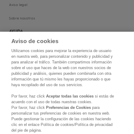
Aviso legal
Sobre nosotros
AYUDA
Aviso de cookies
Contacta con nosotros
Utilizamos cookies para mejorar la experiencia de usuario
en nuestra web, para personalizar contenido y publicidad y
Conviértete en salón KERASILK
para analizar el tráfico. También compartimos información
sobre el uso que haces de la web con nuestros socios de
Política de privacidad
publicidad y análisis, quienes pueden combinarla con otra
información que tú mismo les hayas proporcionado o que
haya recopilado del uso de sus servicios.
Política de cookies
Por favor, haz click
Aceptar todas las cookies
si estás de
Términos y condiciones
acuerdo con el uso de todas nuestras cookies.
Por favor, haz click
Preferencias de Cookies
para
SÍGUENOS
personalizar tus preferencias de cookies en nuestra web.
Puede gestionar la configuración de las cookies haciendo
clic en el enlace Política de cookies/Política de privacidad
del pie de página.