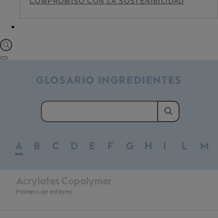
COMPROMISO CON LA SOSTENIBILIDAD
GLOSARIO INGREDIENTES
A
B
C
D
E
F
G
H
I
L
M
Acrylates Copolymer
Polímero de estilismo