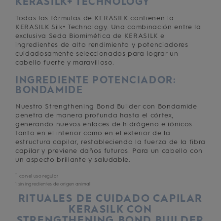
KERASILK+ TECHNOLOGY
Todas las fórmulas de KERASILK contienen la
KERASILK Silk+ Technology. Una combinación entre la
exclusiva Seda Biomimética de KERASILK e
ingredientes de alto rendimiento y potenciadores
cuidadosamente seleccionados para lograr un
cabello fuerte y maravilloso.
INGREDIENTE POTENCIADOR:
BONDAMIDE
Nuestro Strengthening Bond Builder con Bondamide
penetra de manera profunda hasta el córtex,
generando nuevos enlaces de hidrógeno e iónicos
tanto en el interior como en el exterior de la
estructura capilar, restableciendo la fuerza de la fibra
capilar y previene daños futuros. Para un cabello con
un aspecto brillante y saludable.
*
con el uso regular
1 sin ingredientes de origen animal
RITUALES DE CUIDADO CAPILAR
KERASILK CON
STRENGTHENING BOND BUILDER