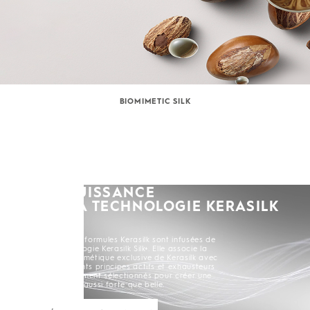
BIOMIMETIC SILK
LA PUISSANCE
DE LA TECHNOLOGIE KERASILK
SILK+
Toutes les formules Kerasilk sont infusées de
la Technologie Kerasilk Silk+. Elle associe la
Soie Biomimétique exclusive de Kerasilk avec
de puissants principes actifs et exhausteurs
soigneusement sélectionnés pour créer une
chevelure aussi forte que belle.