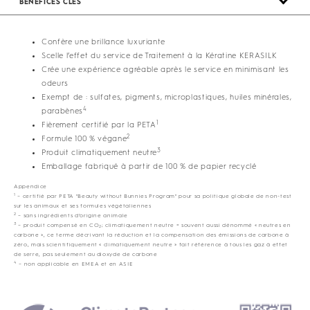
BÉNÉFICES CLÉS
Confère une brillance luxuriante
Scelle l’effet du service de Traitement à la Kératine KERASILK
Crée une expérience agréable après le service en minimisant les
odeurs
Exempt de : sulfates, pigments, microplastiques, huiles minérales,
4
parabènes
1
Fièrement certifié par la PETA
2
Formule 100 % végane
3
Produit climatiquement neutre
Emballage fabriqué à partir de 100 % de papier recyclé
Appendice
1
– certifié par PETA "Beauty without Bunnies Program" pour sa politique globale de non-test
sur les animaux et ses formules végétaliennes
2
– sans ingrédients d’origine animale
3
– produit compensé en CO
; climatiquement neutre = souvent aussi dénommé « neutres en
2
carbone », ce terme décrivant la réduction et la compensation des émissions de carbone à
zéro, mais scientifiquement « climatiquement neutre » fait référence à tous les gaz à effet
de serre, pas seulement au dioxyde de carbone
4
– non applicable en EMEA et en ASIE